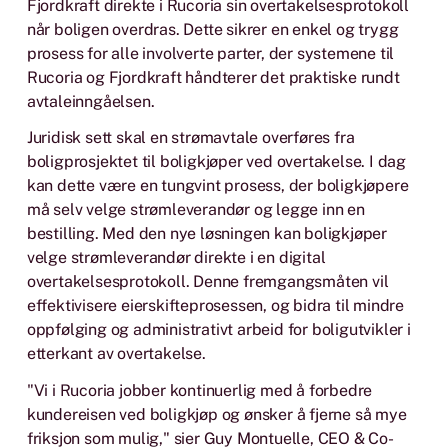
Fjordkraft direkte i Rucoria sin overtakelsesprotokoll
når boligen overdras. Dette sikrer en enkel og trygg
prosess for alle involverte parter, der systemene til
Rucoria og Fjordkraft håndterer det praktiske rundt
avtaleinngåelsen.
Juridisk sett skal en strømavtale overføres fra
boligprosjektet til boligkjøper ved overtakelse. I dag
kan dette være en tungvint prosess, der boligkjøpere
må selv velge strømleverandør og legge inn en
bestilling. Med den nye løsningen kan boligkjøper
velge strømleverandør direkte i en digital
overtakelsesprotokoll. Denne fremgangsmåten vil
effektivisere eierskifteprosessen, og bidra til mindre
oppfølging og administrativt arbeid for boligutvikler i
etterkant av overtakelse.
"Vi i Rucoria jobber kontinuerlig med å forbedre
kundereisen ved boligkjøp og ønsker å fjerne så mye
friksjon som mulig," sier Guy Montuelle, CEO & Co-