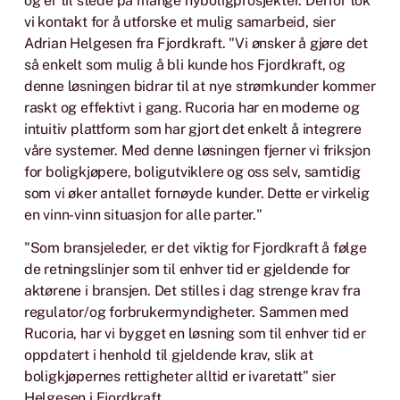
og er til stede på mange nyboligprosjekter. Derfor tok
vi kontakt for å utforske et mulig samarbeid, sier
Adrian Helgesen fra Fjordkraft. "Vi ønsker å gjøre det
så enkelt som mulig å bli kunde hos Fjordkraft, og
denne løsningen bidrar til at nye strømkunder kommer
raskt og effektivt i gang. Rucoria har en moderne og
intuitiv plattform som har gjort det enkelt å integrere
våre systemer. Med denne løsningen fjerner vi friksjon
for boligkjøpere, boligutviklere og oss selv, samtidig
som vi øker antallet fornøyde kunder. Dette er virkelig
en vinn-vinn situasjon for alle parter."
"Som bransjeleder, er det viktig for Fjordkraft å følge
de retningslinjer som til enhver tid er gjeldende for
aktørene i bransjen. Det stilles i dag strenge krav fra
regulator/og forbrukermyndigheter. Sammen med
Rucoria, har vi bygget en løsning som til enhver tid er
oppdatert i henhold til gjeldende krav, slik at
boligkjøpernes rettigheter alltid er ivaretatt” sier
Helgesen i Fjordkraft.