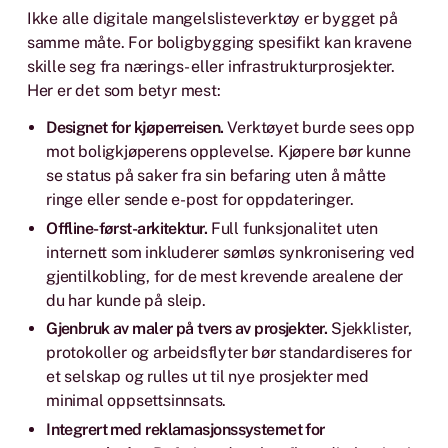
Ikke alle digitale mangelslisteverktøy er bygget på
samme måte. For boligbygging spesifikt kan kravene
skille seg fra nærings- eller infrastrukturprosjekter.
Her er det som betyr mest:
Designet for kjøperreisen.
Verktøyet burde sees opp
mot boligkjøperens opplevelse. Kjøpere bør kunne
se status på saker fra sin befaring uten å måtte
ringe eller sende e-post for oppdateringer.
Offline-først-arkitektur.
Full funksjonalitet uten
internett som inkluderer sømløs synkronisering ved
gjentilkobling, for de mest krevende arealene der
du har kunde på sleip.
Gjenbruk av maler på tvers av prosjekter.
Sjekklister,
protokoller og arbeidsflyter bør standardiseres for
et selskap og rulles ut til nye prosjekter med
minimal oppsettsinnsats.
Integrert med reklamasjonssystemet for