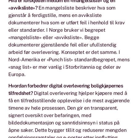
Hva er forskjellen mellom en «mangelsliste» og en
«avviksliste»?
En mangelsliste beskriver hva som
gjenstår å ferdigstille, mens en avviksliste
dokumenterer hva som er utført feil i henhold til krav
eller standarder. I Norge bruker vi begrepet
«mangelsliste» eller «avviksliste». Begge
dokumenterer gjenstående feil eller ufullstendig
arbeid før overlevering. Konseptet er det samme. I
Nord-Amerika er «Punch list» standardbegrepet, mens
«snag list» er mer vanlig i Storbritannia og deler av
Europa.
Hvordan forbedrer digital overlevering boligkjøpernes
tilfredshet?
Digital overlevering hjelper kjøpere med å
få en tilfredsstillende opplevelse i de mest avgjørende
timene av hele prosessen. Den gir en transparent,
signert oversikt over befaringen, med
bildedokumentasjon og sanntidsinnsyn i status på
åpne saker. Dette bygger tillit og reduserer mengden
oppfølgingssamtaler og e-poster etter innflytting.