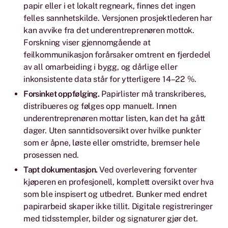
papir eller i et lokalt regneark, finnes det ingen
felles sannhetskilde. Versjonen prosjektlederen har
kan avvike fra det underentreprenøren mottok.
Forskning viser gjennomgående at
feilkommunikasjon forårsaker omtrent en fjerdedel
av all omarbeiding i bygg, og dårlige eller
inkonsistente data står for ytterligere 14–22 %.
Forsinket oppfølging.
Papirlister må transkriberes,
distribueres og følges opp manuelt. Innen
underentreprenøren mottar listen, kan det ha gått
dager. Uten sanntidsoversikt over hvilke punkter
som er åpne, løste eller omstridte, bremser hele
prosessen ned.
Tapt dokumentasjon.
Ved overlevering forventer
kjøperen en profesjonell, komplett oversikt over hva
som ble inspisert og utbedret. Bunker med endret
papirarbeid skaper ikke tillit. Digitale registreringer
med tidsstempler, bilder og signaturer gjør det.