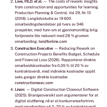
Love, P.E.D. et al.
—
The costs of rework: insights
from construction and opportunities for learning.
Production Planning & Control, Vol 29, Nr 13
(2018). Langtidsstudie av 19 605
omarbeidingshendelser på tvers av 346
prosjekter, med funn om at gjennomsnittlig årlig
fortjeneste ble redusert med 28 % grunnet
omarbeiding.
tandfonline.com
Construction Executive
—
Reducing Rework on
Construction Projects Benefits Budget, Schedule
and Financial Loss
(2026). Rapporterer direkte
omarbeidskostnader fra 0,05 % til 20 % av
kontraktsverdi, med indirekte kostnader opptil
seks ganger direkte kostnader.
constructionexec.com
Linarc
—
Digital Construction Closeout Software
(2025). Bransjeoversikt som argumenterer for at
digital sluttføring nå er et konkurransefortrinn,
med omarbeiding på 2–20 % av kontraktsverdi.