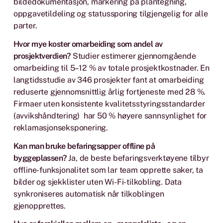
bildedokumentasjon, markering på plantegning,
oppgavetildeling og statussporing tilgjengelig for alle
parter.
Hvor mye koster omarbeiding som andel av
prosjektverdien?
Studier estimerer gjennomgående
omarbeiding til 5–12 % av totale prosjektkostnader. En
langtidsstudie av 346 prosjekter fant at omarbeiding
reduserte gjennomsnittlig årlig fortjeneste med 28 %.
Firmaer uten konsistente kvalitetsstyringsstandarder
(avvikshåndtering) har 50 % høyere sannsynlighet for
reklamasjonseksponering.
Kan man bruke befaringsapper offline på
byggeplassen?
Ja, de beste befaringsverktøyene tilbyr
offline-funksjonalitet som lar team opprette saker, ta
bilder og sjekklister uten Wi-Fi-tilkobling. Data
synkroniseres automatisk når tilkoblingen
gjenopprettes.