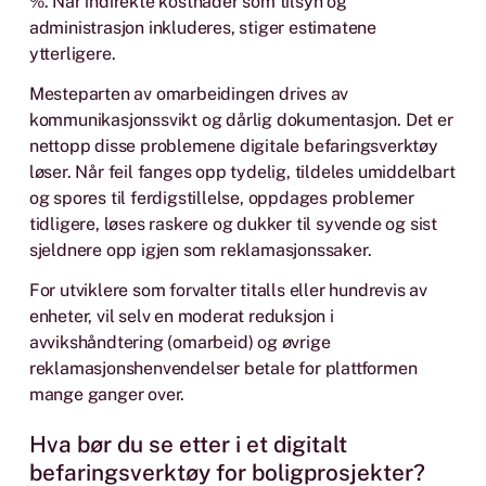
%. Når indirekte kostnader som tilsyn og
administrasjon inkluderes, stiger estimatene
ytterligere.
Mesteparten av omarbeidingen drives av
kommunikasjonssvikt og dårlig dokumentasjon. Det er
nettopp disse problemene digitale befaringsverktøy
løser. Når feil fanges opp tydelig, tildeles umiddelbart
og spores til ferdigstillelse, oppdages problemer
tidligere, løses raskere og dukker til syvende og sist
sjeldnere opp igjen som reklamasjonssaker.
For utviklere som forvalter titalls eller hundrevis av
enheter, vil selv en moderat reduksjon i
avvikshåndtering (omarbeid) og øvrige
reklamasjonshenvendelser betale for plattformen
mange ganger over.
Hva bør du se etter i et digitalt
befaringsverktøy for boligprosjekter?