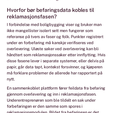
Hvorfor bør befaringsdata kobles til
reklamasjonsfasen?
I forbindelse med boligbygging viser og bruker man
ikke mangellister isolert sett men fungerer som
referanse på tvers av faser og folk. Punkter registrert
under en forbefaring må kanskje verifiseres ved
overlevering. Uløste saker ved overlevering kan bli
håndtert som reklamasjonssaker etter innflytting. Hvis
disse fasene lever i separate systemer, eller delvis på
papir, går data tapt, kontekst forsvinner, og kjøperen
må forklare problemer de allerede har rapportert på
nytt.
En sammenkoblet plattform fører feildata fra befaring
gjennom overlevering og inn i reklamasjonsfasen.
Underentreprenøren som ble tildelt en sak under
forbefaringen er den samme som spores i
reklamasjonsmodulen. Bildet fra befaringen er det