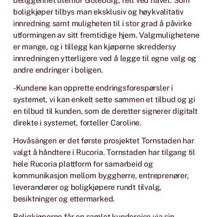
beliggenhet utenfor Göteborg, rett ved havet. Som
boligkjøper tilbys man eksklusiv og høykvalitativ
innredning samt muligheten til i stor grad å påvirke
utformingen av sitt fremtidige hjem. Valgmulighetene
er mange, og i tillegg kan kjøperne skreddersy
innredningen ytterligere ved å legge til egne valg og
andre endringer i boligen.
-Kundene kan opprette endringsforespørsler i
systemet, vi kan enkelt sette sammen et tilbud og gi
en tilbud til kunden, som de deretter signerer digitalt
direkte i systemet, forteller Caroline.
Hovåsängen er det første prosjektet Tornstaden har
valgt å håndtere i Rucoria. Tornstaden har tilgang til
hele Rucoria plattform for samarbeid og
kommunikasjon mellom byggherre, entreprenører,
leverandører og boligkjøpere rundt tilvalg,
besiktninger og ettermarked.
Boligkjøperne får en samlet kundereise via sin