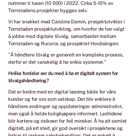
nummer ti tusen (10 000) i 2022. Cirka 5-10% av
Tornstadens prosjekter bygges selv.
Vi har snakket med Caroline Damm, prosjektutvikler i
Tornstaden prosjektutvikling, om hvorfor de har valgt
å jobbe med digitale tilvalg, samarbeidet mellom
Tornstaden og Rucoria, og prosjektet Hovåsängen.
"Å håndtere tilvalg er generelt en kompleks prosess,
derfor er det vanskelig å ha enkle systemer."
Hvilke fordeler ser du med å ha et digitalt system for
tilvalgshåndtering?
Det er bedre med en digital løsning både for våre
kunder og for oss som selskap. Det blir enklere å
håndtere endringer og oppdateringer administrativt,
men også å holde boligkjøpere informert. Ledtidene
blir kortere og risikoen for feil minsker. Å ha alt samlet
digitalt, på ett sted, gir god oversikt i prosjektene og
bidrar til raskere saksbehandling. Det er enkelt å