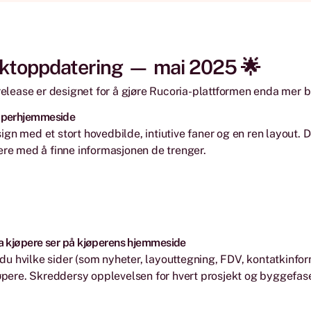
ktoppdatering — mai 2025 🌟
 release er designet for å gjøre Rucoria-plattformen enda mer 
øperhjemmeside
gn med et stort hovedbilde, intiutive faner og en ren layout. De
ere med å finne informasjonen de trenger.
a kjøpere ser på kjøperens hjemmeside
 hvilke sider (som nyheter, layouttegning, FDV, kontatkinfor
jøpere. Skreddersy opplevelsen for hvert prosjekt og byggefas