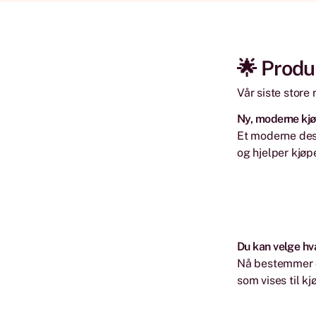
🌟 Produ
Vår siste store
Ny, moderne kj
Et moderne desi
og hjelper kjøp
Du kan velge hv
Nå bestemmer du
som vises til k