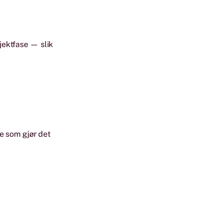
sjektfase — slik
e som gjør det