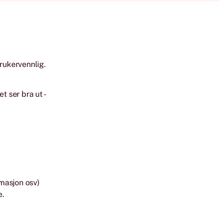
brukervennlig.
t ser bra ut -
masjon osv)
e.