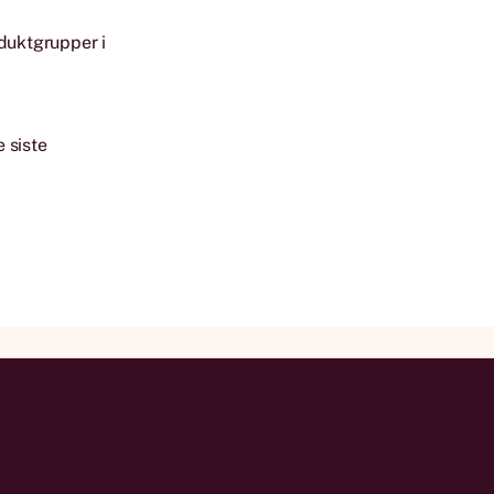
duktgrupper i
 siste