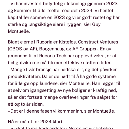
– Vi har investert betydelig i teknologi gjennom 2023
og kommer til å fortsette med det i 2024. Vi hentet
kapital før sommeren 2023 og vi er godt rustet og har
sterke og langsiktige eiere i ryggen, sier Guy
Montuelle.
Blant eierne i Rucoria er Kistefos, Construct Ventures
(OBOS og AF), Borgenhaug og AF Gruppen. En av
grunnene til at Rucoria Tech har opplevd vekst, er at
boligutviklerne må bli mer effektive i tøffere tider.
– Mange I vår bransje har nedskalert, og det påvirker
produktiviteten. Da er de nødt til å ha gode systemer
for å følge opp kundene, sier Montuelle. Han legger til
at selv om igangsetting av nye boliger er kraftig ned,
så er det fortsatt mange overleveringer fra salget for
ett og to år siden.
– Det er i denne fasen vi kommer inn, sier Montuelle.
Nå er målet for 2024 klart.
– Vi skal ta markedsandeler i Norge og vi skal øke i