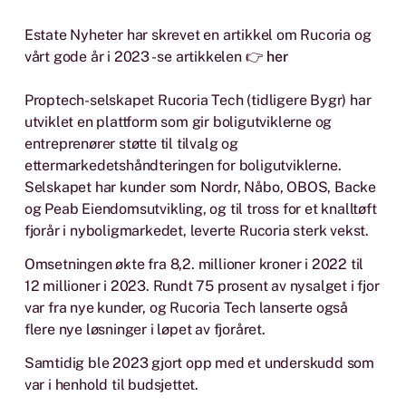
Estate Nyheter har skrevet en artikkel om Rucoria og
vårt gode år i 2023 - se artikkelen 👉
her
Proptech-selskapet Rucoria Tech (tidligere Bygr) har
utviklet en plattform som gir boligutviklerne og
entreprenører støtte til tilvalg og
ettermarkedetshåndteringen for boligutviklerne.
Selskapet har kunder som Nordr, Nåbo, OBOS, Backe
og Peab Eiendomsutvikling, og til tross for et knalltøft
fjorår i nyboligmarkedet, leverte Rucoria sterk vekst.
Omsetningen økte fra 8,2. millioner kroner i 2022 til
12 millioner i 2023. Rundt 75 prosent av nysalget i fjor
var fra nye kunder, og Rucoria Tech lanserte også
flere nye løsninger i løpet av fjoråret.
Samtidig ble 2023 gjort opp med et underskudd som
var i henhold til budsjettet.