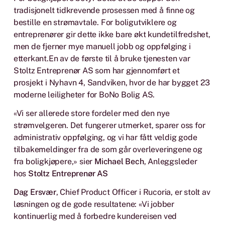
tradisjonelt tidkrevende prosessen med å finne og
bestille en strømavtale. For boligutviklere og
entreprenører gir dette ikke bare økt kundetilfredshet,
men de fjerner mye manuell jobb og oppfølging i
etterkant.En av de første til å bruke tjenesten var
Stoltz Entreprenør AS som har gjennomført et
prosjekt i Nyhavn 4, Sandviken, hvor de har bygget 23
moderne leiligheter for BoNo Bolig AS.
«Vi ser allerede store fordeler med den nye
strømvelgeren. Det fungerer utmerket, sparer oss for
administrativ oppfølging, og vi har fått veldig gode
tilbakemeldinger fra de som går overleveringene og
fra boligkjøpere,» sier
Michael Bech
, Anleggsleder
hos
Stoltz Entreprenør AS
Dag Ersvær
, Chief Product Officer i Rucoria, er stolt av
løsningen og de gode resultatene: «Vi jobber
kontinuerlig med å forbedre kundereisen ved