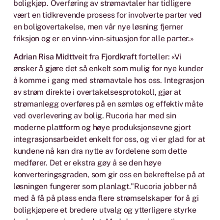
boligkjøp. Overføring av strømavtaler har tidligere
vært en tidkrevende prosess for involverte parter ved
en boligovertakelse, men vår nye løsning fjerner
friksjon og er en vinn-vinn-situasjon for alle parter.»
Adrian Risa Midttveit
fra
Fjordkraft
forteller: «Vi
ønsker å gjøre det så enkelt som mulig for nye kunder
å komme i gang med strømavtale hos oss. Integrasjon
av strøm direkte i overtakelsesprotokoll, gjør at
strømanlegg overføres på en sømløs og effektiv måte
ved overlevering av bolig. Rucoria har med sin
moderne plattform og høye produksjonsevne gjort
integrasjonsarbeidet enkelt for oss, og vi er glad for at
kundene nå kan dra nytte av fordelene som dette
medfører. Det er ekstra gøy å se den høye
konverteringsgraden, som gir oss en bekreftelse på at
løsningen fungerer som planlagt."Rucoria jobber nå
med å få på plass enda flere strømselskaper for å gi
boligkjøpere et bredere utvalg og ytterligere styrke