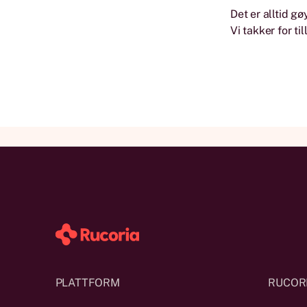
Det er alltid g
Vi takker for ti
PLATTFORM
RUCOR