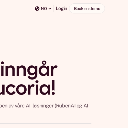
Login
Book en demo
NO
 inngår
coria!
oen av våre AI-løsninger (RubenAI og AI-