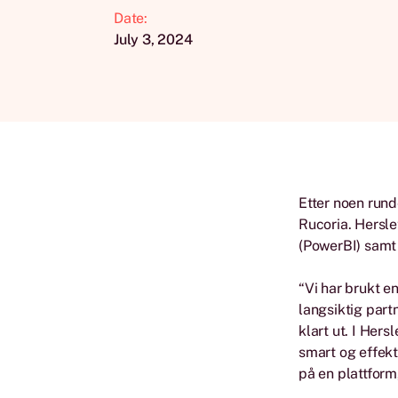
Date:
July 3, 2024
Etter noen run
Rucoria. Hersle
(PowerBI) samt 
“Vi har brukt e
langsiktig partn
klart ut. I Her
smart og effekti
på en plattform