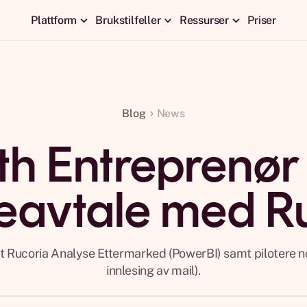
Plattform
Brukstilfeller
Ressurser
Priser
Blog
News
th Entreprenør
avtale med Ru
rt Rucoria Analyse Ettermarked (PowerBI) samt pilotere n
innlesing av mail).