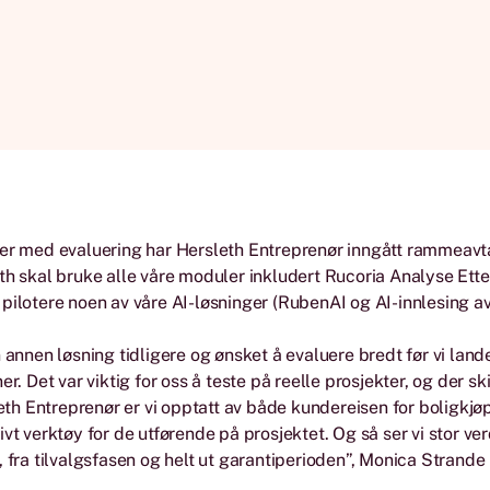
der med evaluering har Hersleth Entreprenør inngått rammeav
th skal bruke alle våre moduler inkludert Rucoria Analyse Et
pilotere noen av våre AI-løsninger (RubenAI og AI-innlesing av
n annen løsning tidligere og ønsket å evaluere bredt før vi land
er. Det var viktig for oss å teste på reelle prosjekter, og der sk
sleth Entreprenør er vi opptatt av både kundereisen for boligkjø
vt verktøy for de utførende på prosjektet. Og så ser vi stor verd
, fra tilvalgsfasen og helt ut garantiperioden”, Monica Strande