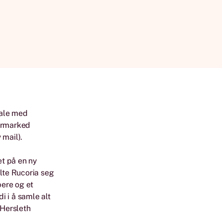
tale med
termarked
 mail).
et på en ny
ilte Rucoria seg
pere og et
i i å samle alt
 Hersleth