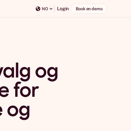
Login
Book en demo
NO
valg og
e for
e og