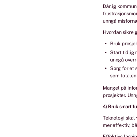
Dårlig kommuni
frustrasjonsmo
unngå misfornø
Hvordan sikre g
Bruk prosjek
Start tidli
unngå overr
Sørg for et 
som totalen
Mangel på infor
prosjekter. Unn
4) Bruk smart fu
Teknologi skal 
mer effektiv, b
Effektive løsni