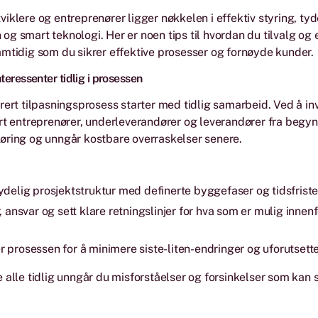
iklere og entreprenører ligger nøkkelen i effektiv styring, tyd
g smart teknologi. Her er noen tips til hvordan du tilvalg og 
mtidig som du sikrer effektive prosesser og fornøyde kunder.
interessenter tidlig i prosessen
rert tilpasningsprosess starter med tidlig samarbeid. Ved å in
rt entreprenører, underleverandører og leverandører fra begyn
øring og unngår kostbare overraskelser senere.
ydelig prosjektstruktur med definerte byggefaser og tidsfriste
r, ansvar og sett klare retningslinjer for hva som er mulig innen
 prosessen for å minimere siste-liten-endringer og uforutsette
 alle tidlig unngår du misforståelser og forsinkelser som kan s