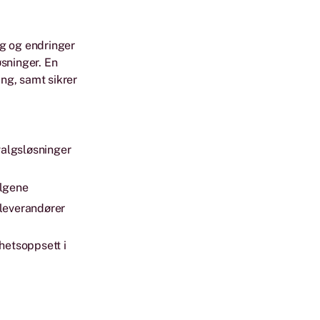
lg og endringer
øsninger. En
ing, samt sikrer
valgsløsninger
algene
 leverandører
hetsoppsett i