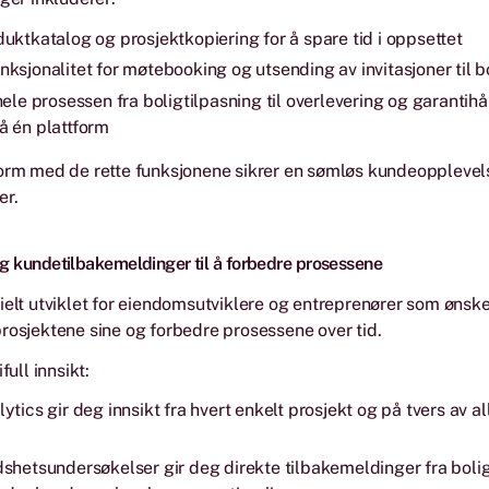
uktkatalog og prosjektkopiering for å spare tid i oppsettet
ksjonalitet for møtebooking og utsending av invitasjoner til b
hele prosessen fra boligtilpasning til overlevering og garantih
å én plattform
orm med de rette funksjonene sikrer en sømløs kundeopplevels
er.
 og kundetilbakemeldinger til å forbedre prosessene
ielt utviklet for eiendomsutviklere og entreprenører som ønske
rosjektene sine og forbedre prosessene over tid.
full innsikt:
ytics gir deg innsikt fra hvert enkelt prosjekt og på tvers av a
shetsundersøkelser gir deg direkte tilbakemeldinger fra boligk