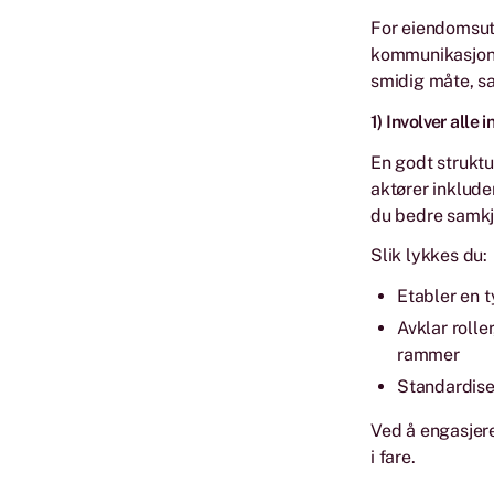
For eiendomsutv
kommunikasjon o
smidig måte, sa
1) Involver alle 
En godt struktu
aktører inklude
du bedre samkj
Slik lykkes du:
Etabler en t
Avklar rolle
rammer
Standardiser
Ved å engasjere
i fare.