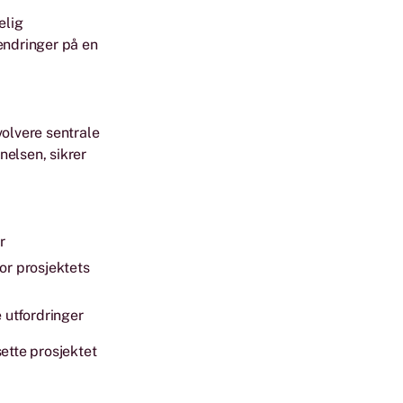
elig
endringer på en
volvere sentrale
nelsen, sikrer
r
for prosjektets
 utfordringer
ette prosjektet