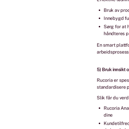
Bruk av prod
Innebygd fun
Sørg for at 
håndteres p
En smart plattf
arbeidsprosess
5) Bruk innsikt
Rucoria er spes
standardisere p
Slik får du verdi
Rucoria Anal
dine
Kundetilfred