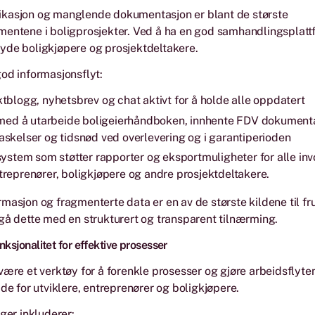
kasjon og manglende dokumentasjon er blant de største
mentene i boligprosjekter. Ved å ha en god samhandlingsplatt
yde boligkjøpere og prosjektdeltakere.
od informasjonsflyt:
tblogg, nyhetsbrev og chat aktivt for å holde alle oppdatert
g med å utarbeide boligeierhåndboken, innhente FDV dokumenta
askelser og tidsnød ved overlevering og i garantiperioden
system som støtter rapporter og eksportmuligheter for alle inv
treprenører, boligkjøpere og andre prosjektdeltakere.
masjon og fragmenterte data er en av de største kildene til fru
gå dette med en strukturert og transparent tilnærming.
nksjonalitet for effektive prosesser
være et verktøy for å forenkle prosesser og gjøre arbeidsflyte
åde for utviklere, entreprenører og boligkjøpere.
nger inkluderer: