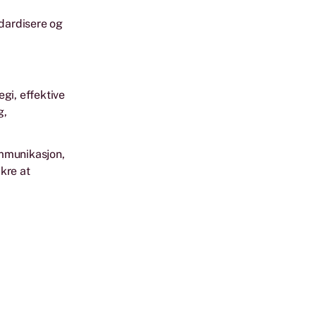
ndardisere og
gi, effektive
g,
ommunikasjon,
ikre at