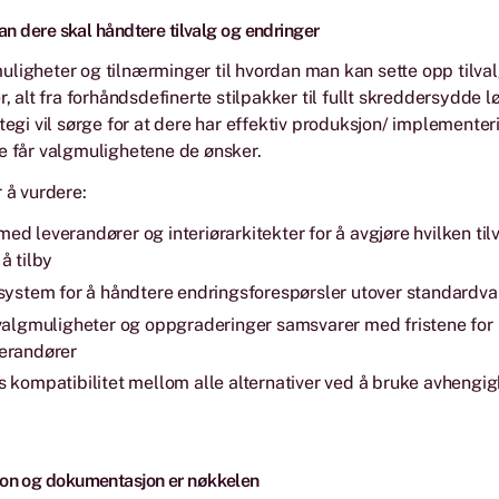
an dere skal håndtere tilvalg og endringer
ligheter og tilnærminger til hvordan man kan sette opp tilva
r, alt fra forhåndsdefinerte stilpakker til fullt skreddersydde l
ategi vil sørge for at dere har effektiv produksjon/ implementer
e får valgmulighetene de ønsker.
r å vurdere:
d leverandører og interiørarkitekter for å avgjøre hvilken til
å tilby
 system for å håndtere endringsforespørsler utover standardv
 valgmuligheter og oppgraderinger samsvarer med fristene for
erandører
 kompatibilitet mellom alle alternativer ved å bruke avhengig
on og dokumentasjon er nøkkelen