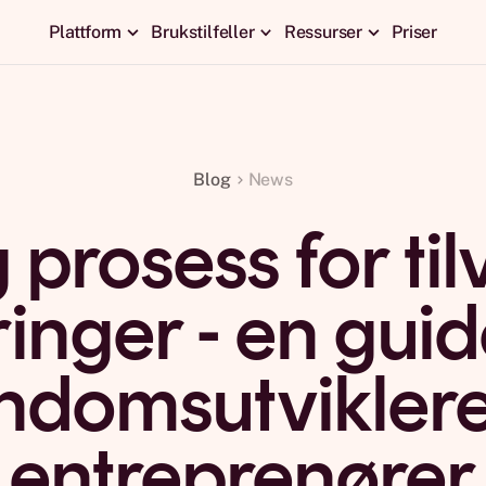
Plattform
Brukstilfeller
Ressurser
Priser
Blog
News
 prosess for til
inger - en guid
ndomsutvikler
entreprenører