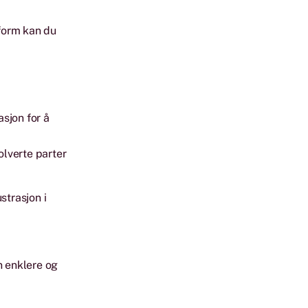
form kan du
sjon for å
olverte parter
strasjon i
n enklere og