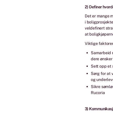
2) Definer hvord
Det er mange mu
i boligprosjekte
veldefinert str
at boligkjøpern
Viktige faktore
Samarbeid me
dere ønsker 
Sett opp et
Sørg for at
og underlev
Sikre sømløs
Rucoria
3) Kommunikasj