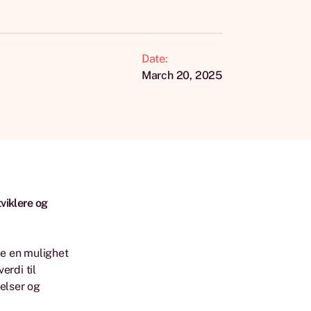
Date:
March 20, 2025
tviklere og
de en mulighet
erdi til
delser og