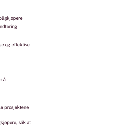
oligkjøpere
åndtering
e og effektive
r å
lle prosjektene
jøpere, slik at