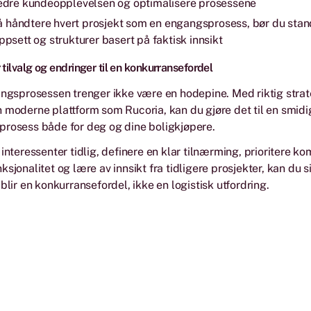
edre kundeopplevelsen og optimalisere prosessene
r å håndtere hvert prosjekt som en engangsprosess, bør du sta
psett og strukturer basert på faktisk innsikt
 tilvalg og endringer til en konkurransefordel
ingsprosessen trenger ikke være en hodepine. Med riktig strate
 moderne plattform som Rucoria, kan du gjøre det til en smidi
prosess både for deg og dine boligkjøpere.
 interessenter tidlig, definere en klar tilnærming, prioritere k
sjonalitet og lære av innsikt fra tidligere prosjekter, kan du s
blir en konkurransefordel, ikke en logistisk utfordring.