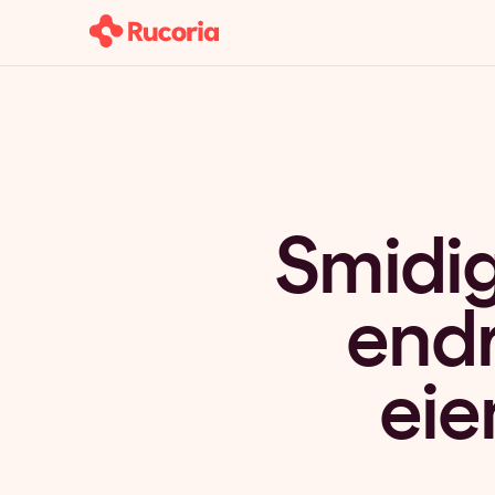
Smidig
endr
eie