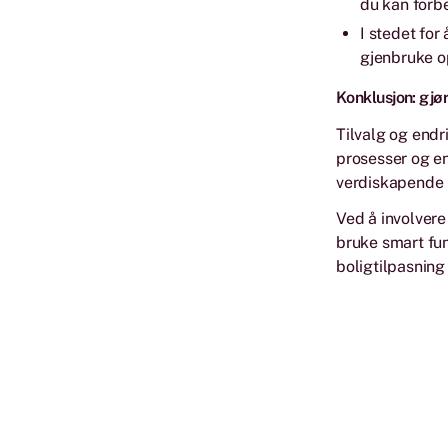
du kan forb
I stedet fo
gjenbruke op
Konklusjon: gjør
Tilvalg og endr
prosesser og en
verdiskapende 
Ved å involvere
bruke smart funk
boligtilpasning 