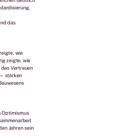
anchen deutlich
dardisierung,
und das
eigte, wie
ng zeigte, wie
d das Vertrauen
— stärken
s Bauwesens
n Optimismus
Zusammenarbeit
den Jahren sein