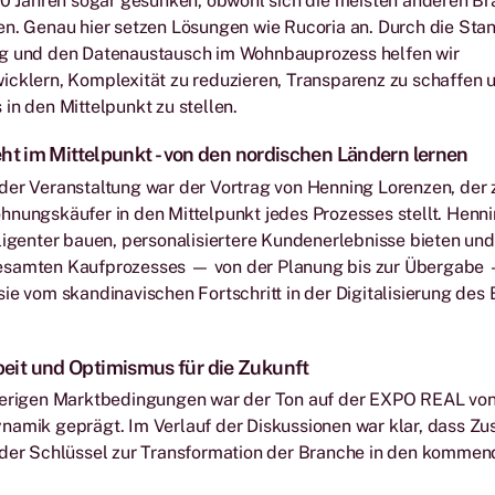
20 Jahren sogar gesunken, obwohl sich die meisten anderen Br
n. Genau hier setzen Lösungen wie Rucoria an. Durch die Stan
g und den Datenaustausch im Wohnbauprozess helfen wir
icklern, Komplexität zu reduzieren, Transparenz zu schaffen 
in den Mittelpunkt zu stellen.
ht im Mittelpunkt - von den nordischen Ländern lernen
er Veranstaltung war der Vortrag von Henning Lorenzen, der z
nungskäufer in den Mittelpunkt jedes Prozesses stellt. Henni
ligenter bauen, personalisiertere Kundenerlebnisse bieten un
samten Kaufprozesses — von der Planung bis zur Übergabe 
ie vom skandinavischen Fortschritt in der Digitalisierung de
it und Optimismus für die Zukunft
ierigen Marktbedingungen war der Ton auf der EXPO REAL vo
namik geprägt. Im Verlauf der Diskussionen war klar, dass 
 der Schlüssel zur Transformation der Branche in den kommen