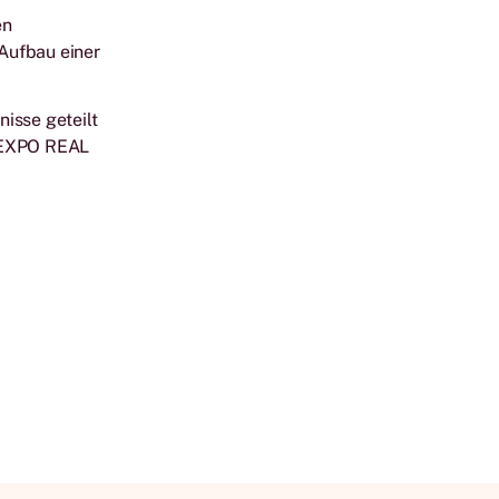
en
Aufbau einer
isse geteilt
r EXPO REAL