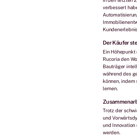
in den letzten 
verbessert habe
Automatisierun
Immobilienentw
Kundenerlebnis 
Der Käufer ste
Ein Höhepunkt d
Rucoria den Woh
Bauträger intel
während des ge
können, indem s
lernen.
Zusammenarbe
Trotz der schw
und Vorwärtsdy
und Innovation
werden.